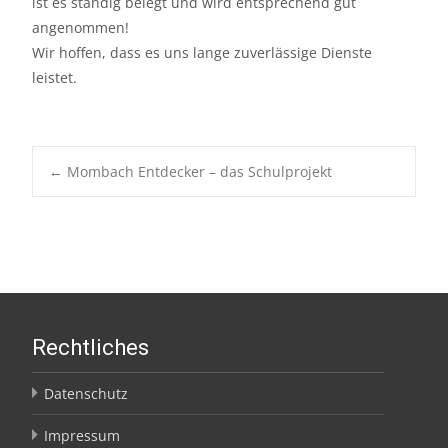
ist es ständig belegt und wird entsprechend gut
angenommen!
Wir hoffen, dass es uns lange zuverlässige Dienste
leistet.
Post
←
Mombach Entdecker – das Schulprojekt
navigation
Rechtliches
Datenschutz
Impressum