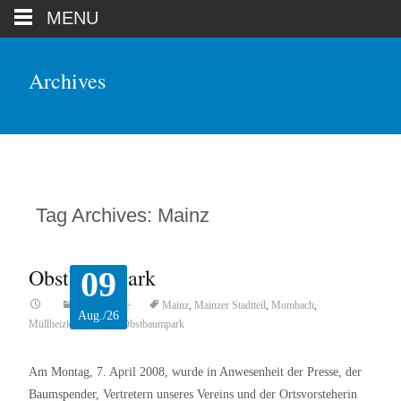
MENU
Archives
Tag Archives: Mainz
Obstbaumpark
09
Top-Beiträge
Mainz
,
Mainzer Stadtteil
,
Mombach
,
Aug./26
Müllheizkraftwerkes
,
Obstbaumpark
Am Montag, 7. April 2008, wurde in Anwesenheit der Presse, der
Baumspender, Vertretern unseres Vereins und der Ortsvorsteherin