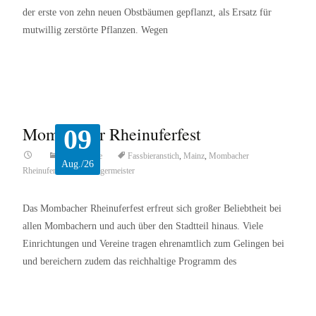
der erste von zehn neuen Obstbäumen gepflanzt, als Ersatz für
mutwillig zerstörte Pflanzen. Wegen
Read More…
Mombacher Rheinuferfest
09
Top-Beiträge
Fassbieranstich
,
Mainz
,
Mombacher
Aug./26
Rheinuferfest
,
Oberbürgermeister
Das Mombacher Rheinuferfest erfreut sich großer Beliebtheit bei
allen Mombachern und auch über den Stadtteil hinaus. Viele
Einrichtungen und Vereine tragen ehrenamtlich zum Gelingen bei
und bereichern zudem das reichhaltige Programm des
Read More…