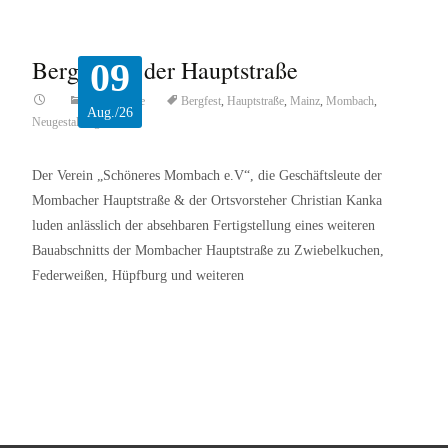
Bergfest in der Hauptstraße
09
Top-Beiträge
Bergfest
,
Hauptstraße
,
Mainz
,
Mombach
,
Aug./26
Neugestaltung
Der Verein „Schöneres Mombach e.V“, die Geschäftsleute der
Mombacher Hauptstraße & der Ortsvorsteher Christian Kanka
luden anlässlich der absehbaren Fertigstellung eines weiteren
Bauabschnitts der Mombacher Hauptstraße zu Zwiebelkuchen,
Federweißen, Hüpfburg und weiteren
Read More…